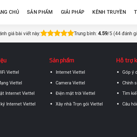
ANG CHỦ
SẢN PHẨM
GIẢI PHÁP
KÊNH TRUYỀN
T
nh giá bài viết này:
Trung bình:
4.59
/5 (
44
đánh gi
iệu
Sản phẩm
Hỗ trợ 
iFi Viettel
Internet Viettel
Góp ý d
ạng Viettel
Camera Viettel
Chính s
ặt Internet Viettel
Điện mặt trời Viettel
Tìm ki
ký Internet Viettel
Xây nhà Trọn gói Viettel
Câu hỏ