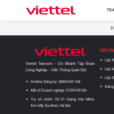
Skip
to
TR
content
Đá
Giới th
Lắp W
Viettel Telecom - Chi Nhánh Tập Đoàn
Lắp M
Công Nghiệp - Viễn Thông Quân Đội
Lắp đ
Hotline Đăng ký:
0868.630.168
Đăng 
Mã số Doanh nghiệp: 0100109106
Trụ sở chính: Số 01 Giang Văn Minh,
Kim Mã, Ba Đình, Hà Nội