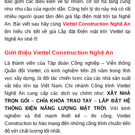
bao gồm các điều kiện về tự nhiên, cơ sở hạ tầng cũng
như nhu cầu của người dân. Cũng bởi lý do này mà có rất
nhiều người quan tâm đến giá lắp điện mặt trời tại Nghệ
An. Bài viết sau hãy cùng
Viettel Construction Nghệ An
tìm hiểu chi tiết về giá Lắp đặt Điện mặt trời Viettel tại
Nghệ An nhé !!!
Giới thiệu Viettel Construction Nghệ An
Là thành viên của Tập đoàn Công nghiệp – Viễn thông
Quân đội Viettel, có kinh nghiệm trên 26 năm trong lĩnh
vực xây dựng, là đối tác chiến lược của các nhà sản xuất
vật liệu lớn tại Việt Nam. Chi nhánh Công trình Viettel
Nghệ An cung cấp các dịch vụ chính như:
XÂY NHÀ
TRỌN GÓI
–
CHÌA KHÓA TRAO TAY
–
LẮP ĐẶT HỆ
THỐNG ĐIỆN NĂNG LƯỢNG MẶT TRỜI
. Với kinh
nghiệm và thế mạnh thiết kế – thi công. Viettel
Construction tự hào mang đến những công trình chuẩn tiến
độ với chất lượng tốt nhất.